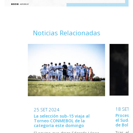
Noticias Relacionadas
18 SET 
25 SET 2024
Proceso 
La selección sub-15 viaja al
el Suda
Torneo CONMEBOL de la
de Boliv
categoría este domingo
Tras el 