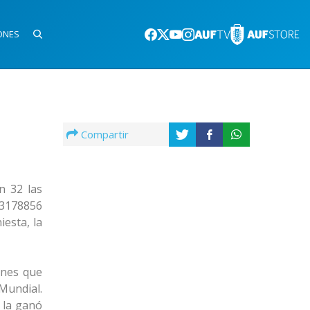
ONES
Compartir
n 32 las
 3178856
iesta, la
ones que
 Mundial.
 la ganó