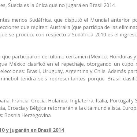
nes, Suecia es la única que no jugará en Brasil 2014.
ntes menos Sudáfrica, que disputó el Mundial anterior po
elecciones que repiten: Australia (que participa de las elimina
 que se produce con respecto a Sudáfrica 2010 es el ingreso
es que participaron del último certamen (México, Honduras y
ue México clasificó en el repechaje, otorgando un cupo 
elecciones: Brasil, Uruguay, Argentina y Chile. Además part
nmebol tendrá seis representantes porque Brasil clasif
a, Francia, Grecia, Holanda, Inglaterra, Italia, Portugal y 
ia, Croacia y Bélgica retornarán a la cita mundialista. Euro
es: Bosnia Herzegovina.
10 y jugarán en Brasil 2014