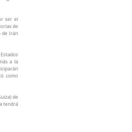
r ser el
torias de
 de Irán
 Estados
más a la
iciparán
icó como
Suiza) de
pa tendrá