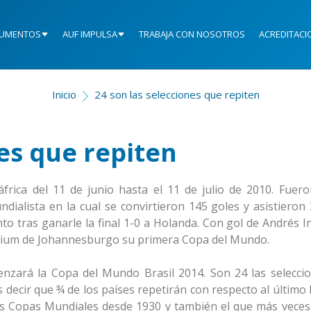
UMENTOS
AUF IMPULSA
TRABAJA CON NOSOTROS
ACREDITACI
Inicio
24 son las selecciones que repiten
nes que repiten
rica del 11 de junio hasta el 11 de julio de 2010. Fuero
ndialista en la cual se convirtieron 145 goles y asistieron
o tras ganarle la final 1-0 a Holanda. Con gol de Andrés In
tadium de Johannesburgo su primera Copa del Mundo.
zará la Copa del Mundo Brasil 2014. Son 24 las selecci
s decir que ¾ de los países repetirán con respecto al último
 las Copas Mundiales desde 1930 y también el que más veces