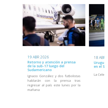
19 ABR 2026
18 ABR 
Retorno y atención a prensa
Uruguay 
de la sub-17 luego del
en el S
Sudamericano
La Celest
Ignacio González y dos futbolistas
hablarán con la prensa tras
regresar al país este lunes por la
mañana