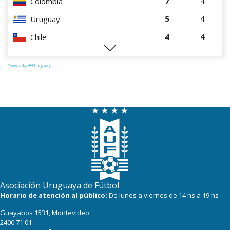
7
4
Colombia
5
4
Uruguay
4
4
Chile
1
4
Paraguay
Tweets by @Uruguay
Asociación Uruguaya de Fútbol
Horario de atención al público:
De lunes a viernes de 14 hs a 19 hs
Guayabos 1531, Montevideo
2400 71 01