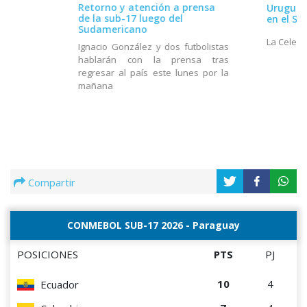
Retorno y atención a prensa
Uruguay 
de la sub-17 luego del
en el S
Sudamericano
La Celest
Ignacio González y dos futbolistas
hablarán con la prensa tras
regresar al país este lunes por la
mañana
Compartir
CONMEBOL SUB-17 2026 - Paraguay
POSICIONES
PTS
PJ
10
4
Ecuador