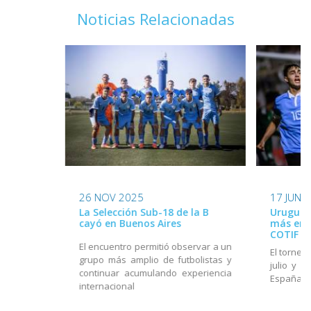
Noticias Relacionadas
26 NOV 2025
17 JUN 
La Selección Sub-18 de la B
Uruguay
cayó en Buenos Aires
más en e
COTIF
El encuentro permitió observar a un
El torneo
grupo más amplio de futbolistas y
julio y e
continuar acumulando experiencia
España
internacional