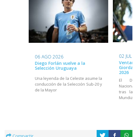
02 JUL 
06 AGO 2026
Ventana
Diego Forlán vuelve a la
Giordan
Selección Uruguaya
2026
Una leyenda de la Celeste asume la
El Dir
conducción de la Selección Sub-20 y
Nacional
de la Mayor
tras la 
Mundial
Compartir